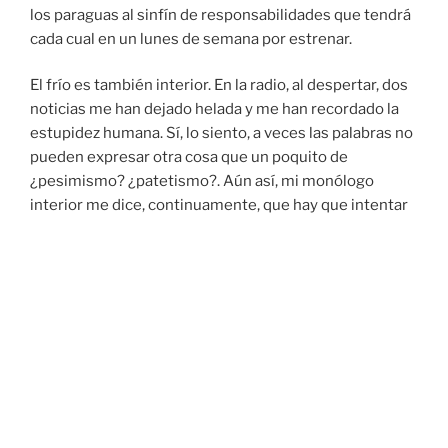
los paraguas al sinfín de responsabilidades que tendrá
cada cual en un lunes de semana por estrenar.
El frío es también interior. En la radio, al despertar, dos
noticias me han dejado helada y me han recordado la
estupidez humana. Sí, lo siento, a veces las palabras no
pueden expresar otra cosa que un poquito de
¿pesimismo? ¿patetismo?. Aún así, mi monólogo
interior me dice, continuamente, que hay que intentar
controlar el buen ánimo, incitar al positivismo, sentir
que merece la pena. Vale. En ello andamos. Mejor
pensar poco en un pasado que ya no existe, pero del
que somos fruto. Mejor llenarse de esperanza en el
futuro que estamos construyendo. Mucho mejor
focalizar el presente y que el minuto que vivimos,
abarque todo nuestro ser, desde nuestra cabeza llena
de pensamientos variopintos y locos, hasta nuestros
pies peregrinos que nos llevan a cualquier parte,
pasando por el corazón que, ese sí, tiene mucho que