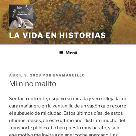
Saltar
al
contenido
LA VIDA EN HISTORIAS
Menú
PUBLICADO
ABRIL 9, 2023
POR
EVAMAGUILLO
EL
Mi niño malito
Sentada enfrente, esquivo su mirada y veo reflejada mi
cara mañanera en la ventanilla de un vagón que recorre
el subsuelo de mi ciudad. Estos últimos días, de estos
últimos meses, de este ultimo año, disfruto mucho del
transporte público. Lo han puesto muy barato, y solo
ese motivo me invita a dejar el coche aparcado. Las