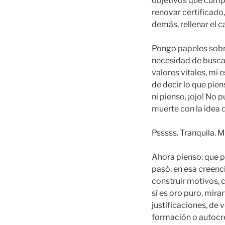
objetivos que cumplir
renovar certificado,
demás, rellenar el c
Pongo papeles sobre
necesidad de buscar 
valores vitales, mi
de decir lo que pien
ni pienso, ¡ojo! No
muerte con la idea d
Psssss. Tranquila. M
Ahora pienso: que p
pasó, en esa creenc
construir motivos, 
sí es oro puro, mirar
justificaciones, de 
formación o autocre