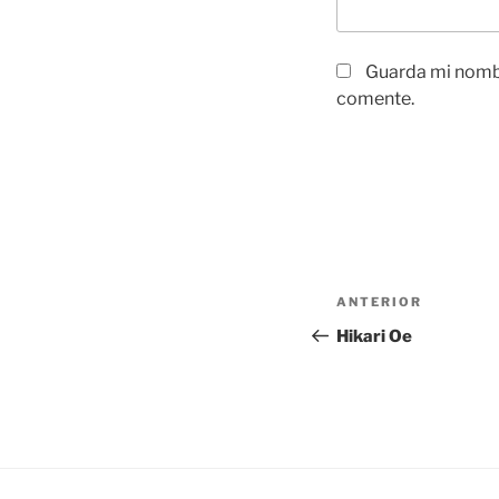
Guarda mi nombr
comente.
Navegación
Entrada
ANTERIOR
de
anterior:
Hikari Oe
entradas