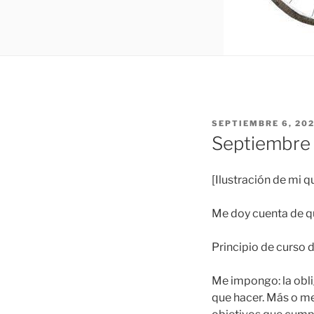
PUBLICADO
SEPTIEMBRE 6, 20
EL
Septiembre
[Ilustración de mi 
Me doy cuenta de qu
Principio de curso 
Me impongo: la obli
que hacer. Más o me