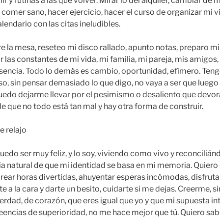
 y rutinas a las que volver. Mirar lo del alquiler, cambiar de méd
 comer sano, hacer ejercicio, hacer el curso de organizar mi vi
alendario con las citas ineludibles.
 la mesa, reseteo mi disco rallado, apunto notas, preparo mi 
las constantes de mi vida, mi familia, mi pareja, mis amigos,
 esencia. Todo lo demás es cambio, oportunidad, efímero. Ten
so, sin pensar demasiado lo que digo, no vaya a ser que luego 
 puedo dejarme llevar por el pesimismo o desaliento que devora
e que no todo está tan mal y hay otra forma de construir.
e relajo
uedo ser muy feliz, y lo soy, viviendo como vivo y reconciliá
ia natural de que mi identidad se basa en mi memoria. Quiero 
crear horas divertidas, ahuyentar esperas incómodas, disfrut
te a la cara y darte un besito, cuidarte si me dejas. Creerme, s
verdad, de corazón, que eres igual que yo y que mi supuesta int
encias de superioridad, no me hace mejor que tú. Quiero sab